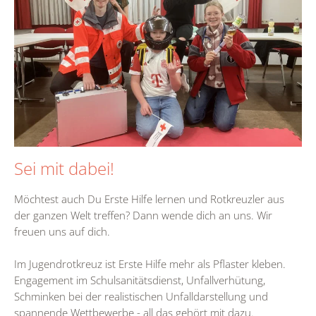
Sei mit dabei!
Möchtest auch Du Erste Hilfe lernen und Rotkreuzler aus
der ganzen Welt treffen? Dann wende dich an uns. Wir
freuen uns auf dich.
Im Jugendrotkreuz ist Erste Hilfe mehr als Pflaster kleben.
Engagement im Schulsanitätsdienst, Unfallverhütung,
Schminken bei der realistischen Unfalldarstellung und
spannende Wettbewerbe - all das gehört mit dazu.