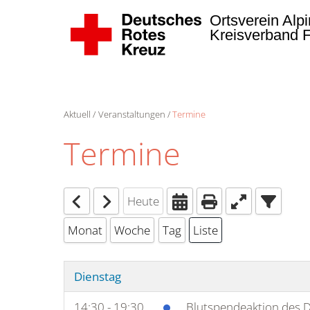
Ortsverein Alpi
Kreisverband 
Zum Hauptinhalt springen
Aktuell
Veranstaltungen
Termine
Termine
Heute
Monat
Woche
Tag
Liste
Dienstag
14:30 - 19:30
Blutspendeaktion des D