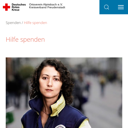
Ortsverein Alpirsbach e.V.
Kreisverband Freudenstadt
Zum Hauptinhalt springen
Spenden
Hilfe spenden
Hilfe spenden